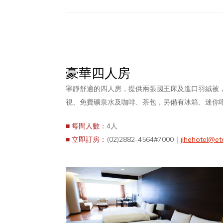
豪華四人房
寧靜舒適的四人房，提供兩張國王床及進口羽絨被
視、免費礦泉水及咖啡、茶包，另備有冰箱、迷你
■ 每間人數：
4人
■ 立即訂房：
(02)2882-4564#7000｜
jihehotel@et