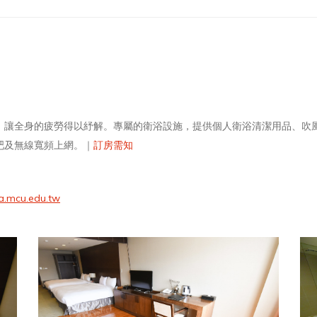
，讓全身的疲勞得以紓解。專屬的衛浴設施，提供個人衛浴清潔用品、吹
吧及無線寬頻上網。｜
訂房需知
a.mcu.edu.tw