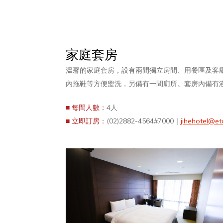
家庭套房
溫馨的家庭套房，設有兩間獨立房間、用餐區及客
內拖鞋等方便盥洗，另備有一間廁所。套房內備有
■ 每間人數：
4人
■ 立即訂房：
(02)2882-4564#7000｜
jihehotel@et