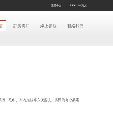
正體中文
ENGLISH(英文)
紹
訂房需知
線上參觀
聯絡我們
風機、毛巾、室內拖鞋等方便盥洗。房間備有液晶電