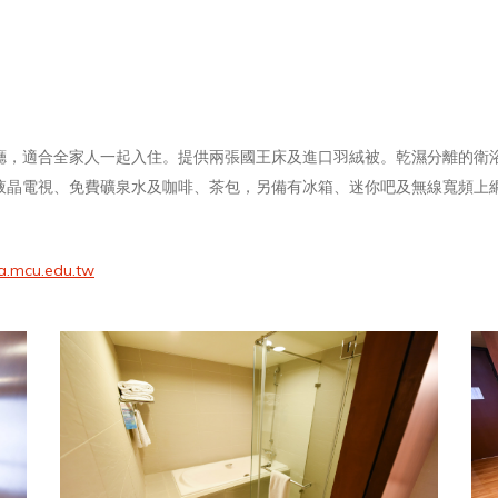
廳，適合全家人一起入住。提供兩張國王床及進口羽絨被。乾濕分離的衛
液晶電視、免費礦泉水及咖啡、茶包，另備有冰箱、迷你吧及無線寬頻上
a.mcu.edu.tw